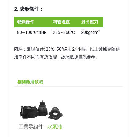
2. 成形條件：
乾燥條件
料管溫度
射出壓力
2
80~100°C*4HR
235~260°C
20kg/cm
附註：測試條件: 23℃, 50%RH, 24小時。以上數據會隨使
用條件不同而有所改變，故此數據僅供參考。
相關應用領域
工業零組件 -
水泵浦