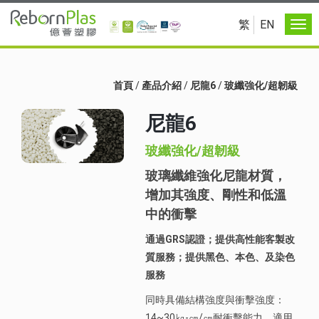
繁
EN
首頁
/
產品介紹
/
尼龍6
/
玻纖強化/超韌級
尼龍6
玻纖強化/超韌級
玻璃纖維強化尼龍材質，
增加其強度、剛性和低溫
中的衝擊
通過GRS認證；提供高性能客製改
質服務；提供黑色、本色、及染色
服務
同時具備結構強度與衝擊強度：
14~30㎏-㎝/㎝耐衝擊能力，適用