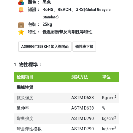
顏色：
黑色
認證：
RoHS、REACH、GRS
(Global Recycle
Standard)
包裝：
25kg
特性：
低溫耐衝擊及高剛性等特性
A3000GT35BKH1加入詢問函
物性表下載
1. 物性標準：
檢測項目
測試方法
單位
數
機械性質
2
抗張強度
ASTM D638
Kg/cm
13
延伸率
ASTM D638
%
< 
2
彎曲強度
ASTM D790
kg/cm
22
2
彎曲彈性模數
ASTM D790
kg/cm
75