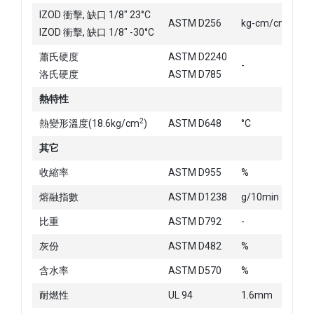
IZOD 衝擊, 缺口 1/8" 23°C
ASTM D256
kg-cm/cm
15
IZOD 衝擊, 缺口 1/8" -30°C
蕭氏硬度
ASTM D2240
-
洛氏硬度
ASTM D785
11
熱特性
2
熱變形溫度(18.6kg/cm
)
ASTM D648
°C
19
其它
收縮率
ASTM D955
%
0.
熔融指數
ASTM D1238
g/10min
-
比重
ASTM D792
-
1.
灰份
ASTM D482
%
35
含水率
ASTM D570
%
< 0
耐燃性
UL 94
1.6mm
-