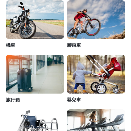
機車
腳踏車
旅行箱
嬰兒車