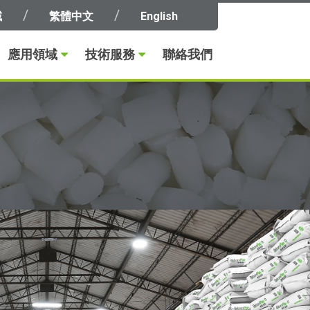
域
繁體中文
English
應用領域
技術服務
聯絡我們