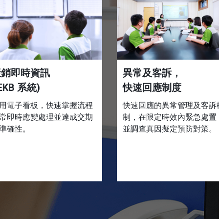
產銷即時資訊
異常及客訴，
 EKB 系統)
快速回應制度
用電子看板，快速掌握流程
快速回應的異常管理及客訴
常即時應變處理並達成交期
制，在限定時效內緊急處置
準確性。
並調查真因擬定預防對策。