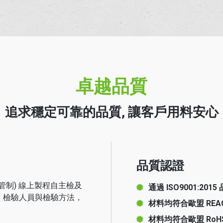
卓越品質
追求穩定可靠的品質, 讓客戶用料安心
品質認證
程管制) 線上製程自主檢及
通過 ISO9001:201
備、檢驗人員與檢驗方法，
材料均符合歐盟 REA
材料均符合歐盟 RoH