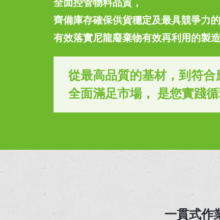
全面控管物料品質，
齊備庫存確保供貨穩定及最具競爭力
有效落實尼龍廢棄物有效再利用的製
從最高品質的基材，到符合
全面滿足市場， 是您實踐
一貫式作