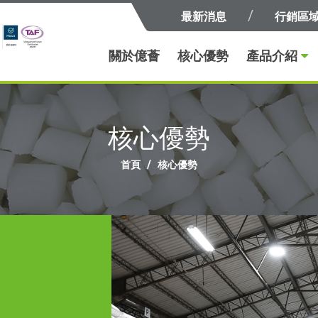
最新消息
行銷區
關於億薈
核心優勢
產品介紹
核心優勢
/
首頁
核心優勢
，