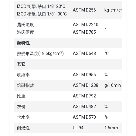
IZOD 衝擊, 缺口 1/8" 23°C
ASTM D256
kg-cm/cm
18
IZOD 衝擊, 缺口 1/8" -30°C
蕭氏硬度
ASTM D2240
-
洛氏硬度
ASTM D785
10
熱特性
2
熱變形溫度(18.6kg/cm
)
ASTM D648
°C
17
其它
收縮率
ASTM D955
%
0.
熔融指數
ASTM D1238
g/10min
-
比重
ASTM D792
-
1.
灰份
ASTM D482
%
15
含水率
ASTM D570
%
< 0
耐燃性
UL 94
1.6mm
-