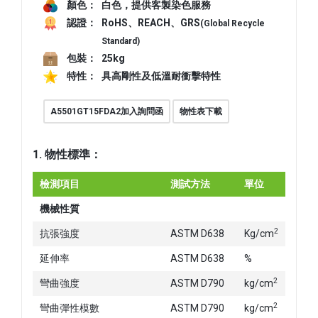
顏色：
白色，提供客製染色服務
認證：
RoHS、REACH、GRS
(Global Recycle
Standard)
包裝：
25kg
特性：
具高剛性及低溫耐衝擊特性
A5501GT15FDA2加入詢問函
物性表下載
1. 物性標準：
檢測項目
測試方法
單位
數
機械性質
2
抗張強度
ASTM D638
Kg/cm
80
延伸率
ASTM D638
%
> 
2
彎曲強度
ASTM D790
kg/cm
12
2
彎曲彈性模數
ASTM D790
kg/cm
34