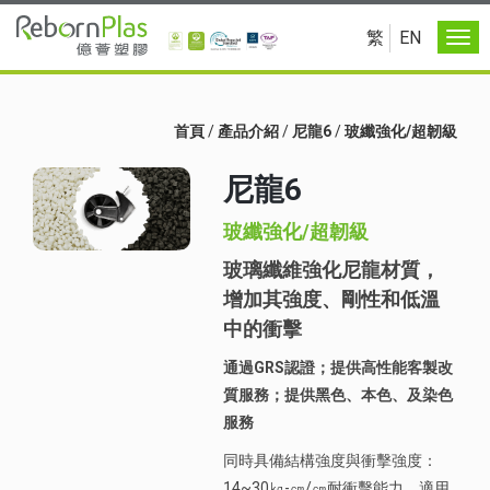
繁
EN
首頁
/
產品介紹
/
尼龍6
/
玻纖強化/超韌級
尼龍6
玻纖強化/超韌級
玻璃纖維強化尼龍材質，
增加其強度、剛性和低溫
中的衝擊
通過GRS認證；提供高性能客製改
質服務；提供黑色、本色、及染色
服務
同時具備結構強度與衝擊強度：
14~30㎏-㎝/㎝耐衝擊能力，適用