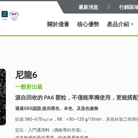
最新消息
行銷區
關於億薈
核心優勢
產品介紹
尼龍6
一般射出級
源自回收的 PA6 塑粒，不僅能單獨使用，更能
通過GRS認證;提供黑色、本色、及染色服務
抗張 580~670㎏/㎠，MI：>30~120 g/10min，具良好
定位：入門通用料（價格導向市場）。
成本敏感件最佳選擇，快速量產無負擔。