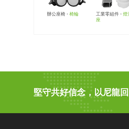
辦公座椅 -
椅輪
工業零組件 -
燈
座
堅守共好信念，以尼龍回