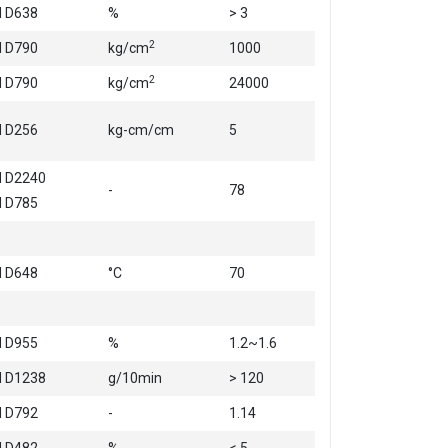
 D638
%
> 3
2
 D790
kg/cm
1000
2
 D790
kg/cm
24000
 D256
kg-cm/cm
5
 D2240
-
78
 D785
 D648
°C
70
 D955
%
1.2~1.6
 D1238
g/10min
> 120
 D792
-
1.14