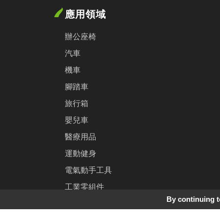
應用領域
辦公座椅
汽車
機車
腳踏車
旅行箱
嬰兒車
醫療用品
運動健身
電氣動手工具
工業零組件
By continuing to