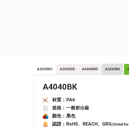
A2030NC
A2030SD
A4040MD
A2040BK
A4040BK
材質：
PA6
規格：
一般射出級
顏色：
黑色
認證：
RoHS、REACH、GRS
(Global Re