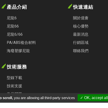
產品介紹
快速連結
尼龍6
關於億薈
尼龍66
核心優勢
尼龍6/66
最新消息
PA/ABS複合材料
行銷區域
海廢塑膠尼龍
聯絡我們
技術服務
型錄下載
技術支援
常見問題
 scroll,
you are allowing all third-party services
✓ OK, accept all