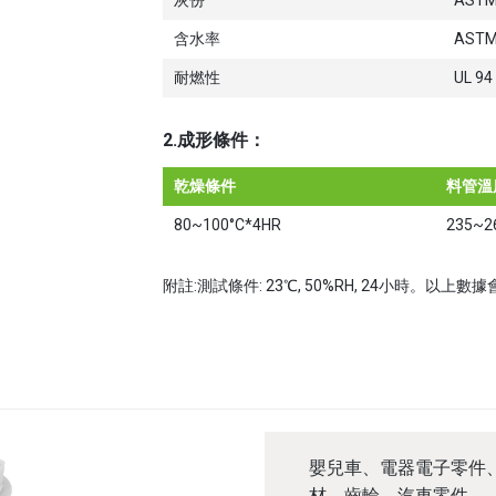
灰份
ASTM
含水率
ASTM
耐燃性
UL 94
2.成形條件：
乾燥條件
料管溫
80~100°C*4HR
235~2
附註:測試條件: 23℃, 50%RH, 24小時
嬰兒車、電器電子零件
材、齒輪、汽車零件。