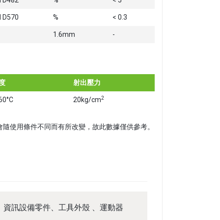
 D482
%
< 5
 D570
%
< 0.3
1.6mm
-
度
射出壓力
2
60°C
20kg/cm
。以上數據會隨使用條件不同而有所改變，故此數據僅供參考。
、資訊設備零件、工具外殼 、運動器