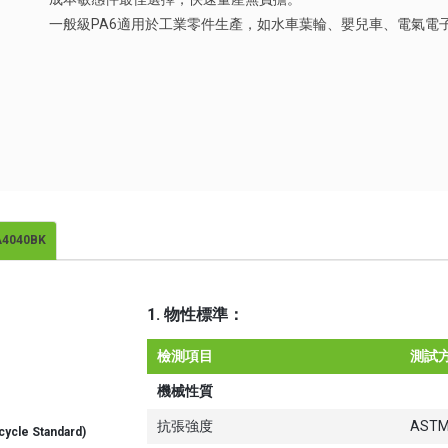
一般級PA6適用於工業零件生產，如水車葉輪、嬰兒車、電氣電
A4040BK
1. 物性標準：
檢測項目
測試
機械性質
抗張強度
ASTM
cycle Standard)