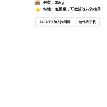
包裝：
25kg
特性：
低黏度，可做於咬花的模具
A4040BK加入詢問函
物性表下載