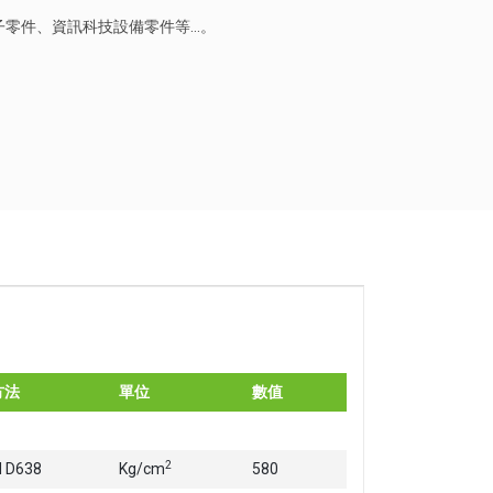
子零件、資訊科技設備零件等…。
方法
單位
數值
2
 D638
Kg/cm
580