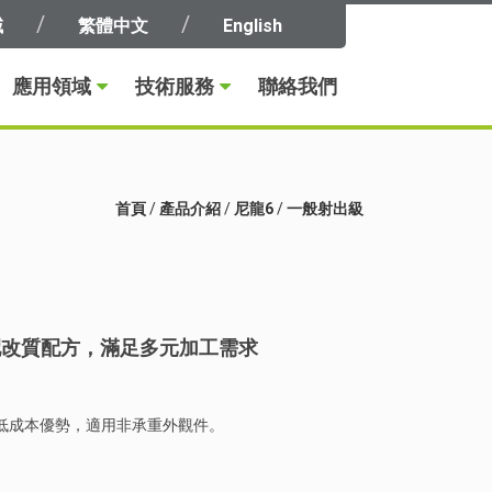
域
繁體中文
English
應用領域
技術服務
聯絡我們
首頁
/
產品介紹
/
尼龍6
/
一般射出級
搭配改質配方，滿足多元加工需求
加工性與低成本優勢，適用非承重外觀件。