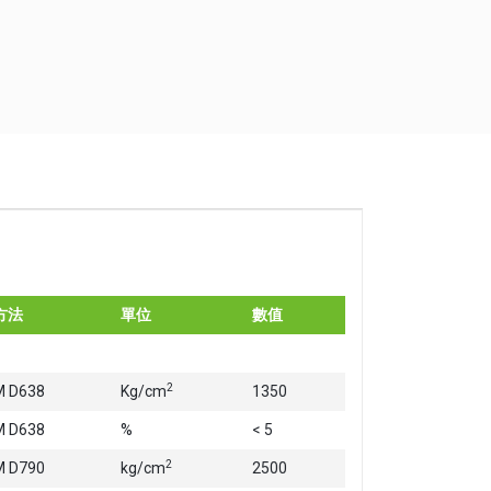
方法
單位
數值
2
 D638
Kg/cm
1350
 D638
%
< 5
2
 D790
kg/cm
2500