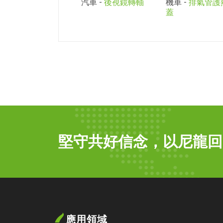
汽車 -
後視鏡轉軸
機車 -
排氣管護
蓋
堅守共好信念，以尼龍回
應用領域