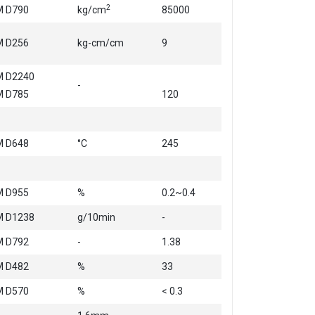
2
 D790
kg/cm
85000
 D256
kg-cm/cm
9
 D2240
-
 D785
120
 D648
°C
245
 D955
%
0.2~0.4
 D1238
g/10min
-
 D792
-
1.38
 D482
%
33
 D570
%
< 0.3