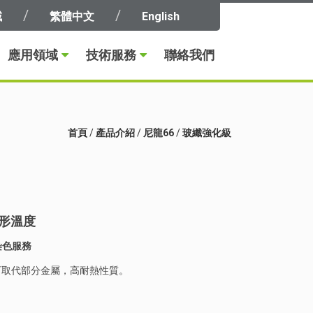
域
繁體中文
English
應用領域
技術服務
聯絡我們
首頁
/
產品介紹
/
尼龍66
/
玻纖強化級
形溫度
染色服務
力，可取代部分金屬，高耐熱性質。