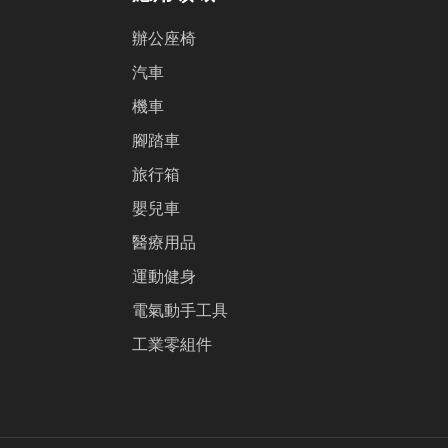
辦公座椅
汽車
機車
腳踏車
旅行箱
嬰兒車
醫療用品
運動健身
電氣動手工具
工業零組件