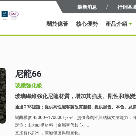
最新消息
行銷區
關於億薈
核心優勢
產品介紹
尼龍66
玻纖強化級
玻璃纖維強化尼龍材質，增加其強度、剛性和熱變
通過GRS認證；提供高性能客製改質服務 ; 提供黑色、本色、及
彎曲模數 45000~170000㎏/㎠，提供高剛性與結構支撐能
定位：主力結構材料（金屬替代核心）。
直接替代鋁件，兼顧強度與輕量化。