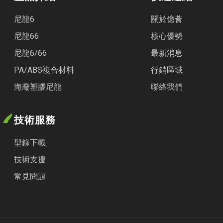
尼龍6
關於億薈
尼龍66
核心優勢
尼龍6/66
最新消息
PA/ABS複合材料
行銷區域
海廢塑膠尼龍
聯絡我們
技術服務
型錄下載
技術支援
常見問題