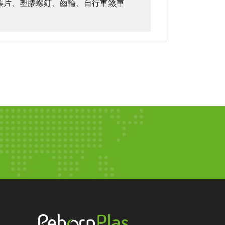
葉片、塑膠螺釘、齒輪、自行車煞車