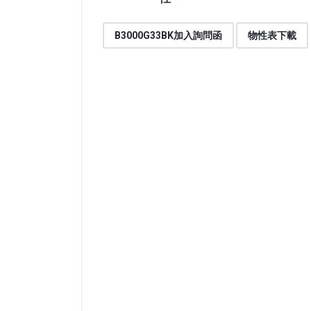
B3000G33BK加入詢問函
物性表下載