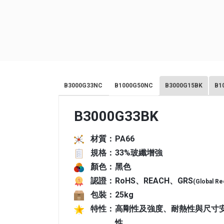
B3000G33NC
B1000G50NC
B3000G15BK
B1
B3000G33BK
材質：
PA66
規格：
33%玻纖增強
顏色：
黑色
認證：
RoHS、REACH、GRS
(Global Re
包裝：
25kg
特性：
高剛性及強度、耐熱性與尺寸
性