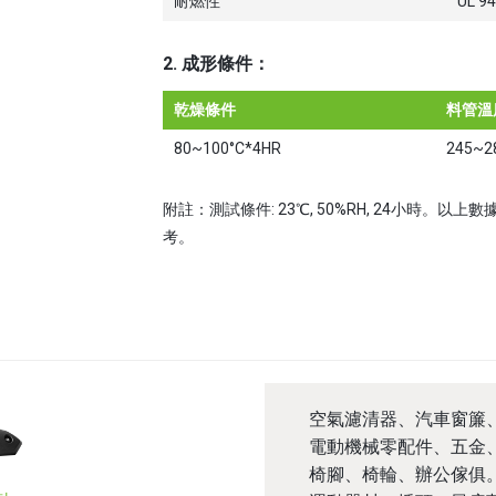
耐燃性
UL 94
2. 成形條件：
乾燥條件
料管溫
80~100°C*4HR
245~2
附註：測試條件: 23℃, 50%RH, 24小時
考。
空氣濾清器、汽車窗簾
電動機械零配件、五金
椅腳、椅輪、辦公傢俱