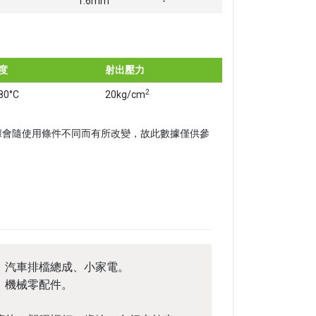
1.6mm
-
度
射出壓力
2
80°C
20kg/cm
。以上數據會隨使用條件不同而有所改變，故此數據僅供參
、汽車排檔總成、小家電。
、機械零配件。
。