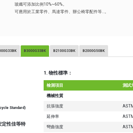
玻纖可添加比例10%~60%。
可應用於工業零件、馬達零件、辦公椅零配件等…。
000G33BK
B3000G33BK
B2100G33BK
B2000G50BK
1. 物性標準：
檢測項目
測試
機械性質
抗張強度
ASTM
cycle Standard)
延伸率
ASTM
安定性佳等特
彎曲強度
ASTM